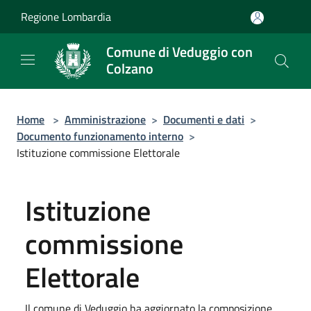
Salta al contenuto principale
Regione Lombardia
Comune di Veduggio con
Colzano
Home
>
Amministrazione
>
Documenti e dati
>
Documento funzionamento interno
>
Istituzione commissione Elettorale
Istituzione
commissione
Elettorale
Il comune di Veduggio ha aggiornato la composizione