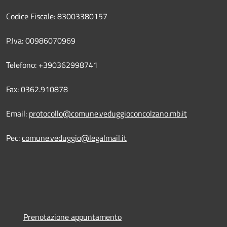
Codice Fiscale: 83003380157
P.Iva: 00986070969
Telefono: +390362998741
Fax: 0362.910878
Email:
protocollo@comune.veduggioconcolzano.mb.it
Pec:
comune.veduggio@legalmail.it
Prenotazione appuntamento