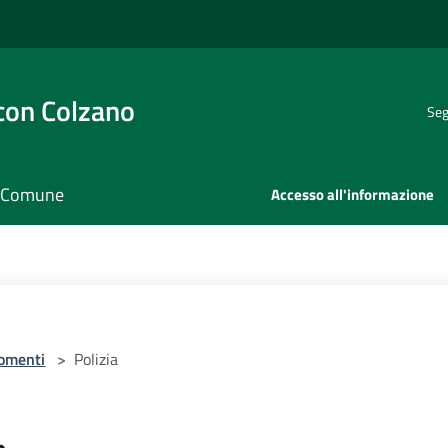
con Colzano
Seg
il Comune
Accesso all'informazione
omenti
>
Polizia