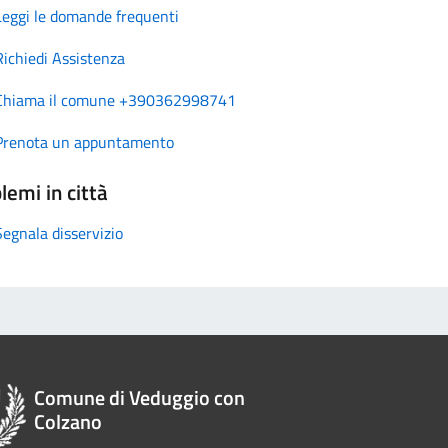
Leggi le domande frequenti
Richiedi Assistenza
Chiama il comune +390362998741
Prenota un appuntamento
lemi in città
Segnala disservizio
Comune di Veduggio con
Colzano