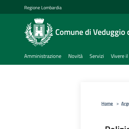
Salta al contenuto principale
Regione Lombardia
Comune di Veduggio 
Amministrazione
Novità
Servizi
Vivere 
Home
>
Arg